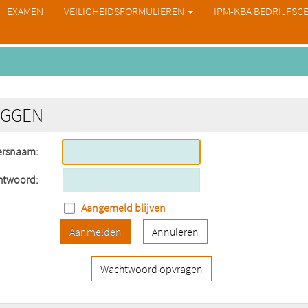
EXAMEN
VEILIGHEIDSFORMULIEREN
IPM-KBA BEDRIJFSC
OGGEN
ersnaam:
htwoord:
Aangemeld blijven
Aanmelden
Annuleren
Wachtwoord opvragen