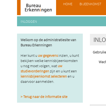
HOME
BIJEENKOMST
INLOGGEN
INL
Welkom op de administratiesite van
Bureau Erkenningen
Gebruik
Hier kunt u
uw gegevens
inzien, u kunt
bekijken welke kennisbijeenkomsten
Wac
u nog moet volgen, wat
uw
studievorderingen
zijn en u kunt een
kennisbijeenkomst selecteren
en u
daarvoor aanmelden.
> Terug naar de informatie site