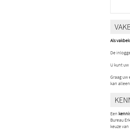
VAK
Als vakbe
De inlogg
U kunt uw
Graag uw 
kan alleen 
KEN
Een
kenni
Bureau Er
keuze van 